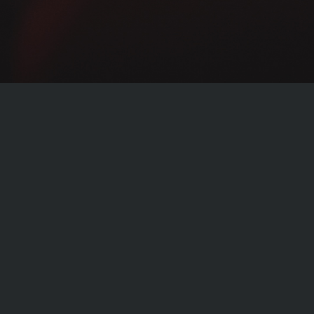
Wartung und Service
Qualitätswagen verlangen nach hochwertiger Pflege.
Wir glauben, dass selbst kleinste Details bei Ihrem
Fahrzeug eine Rolle spielen und gehen deshalb mit
größter Sorgfalt mit Ihrem Fahrzeug um. Wir haben