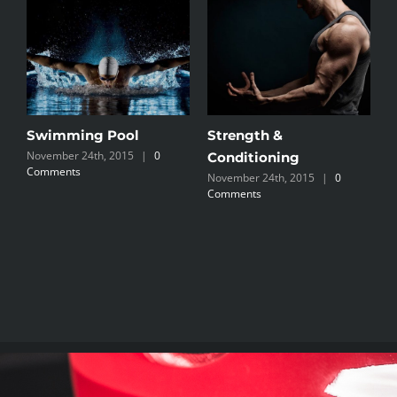
Swimming Pool
Strength &
P
November 24th, 2015
|
0
N
Conditioning
Comments
C
November 24th, 2015
|
0
Comments