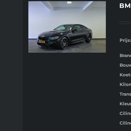
BM
Prijs:
Bran
Bouw
Koet
Kilo
Tran
Kleur
Cili
Cilin