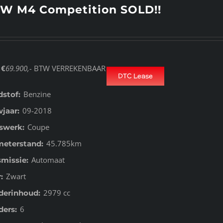
W M4 Competition SOLD!!
€
69.900,-
BTW VERREKENBAAR
DTC Lease
Benzine
dstof:
09-2018
jaar:
Coupe
swerk:
45.785km
meterstand:
Automaat
smissie:
Zwart
:
2979 cc
nderinhoud:
6
ders: