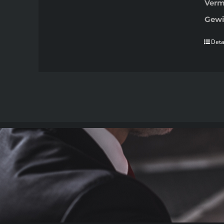
Verm
Gewi
Deta