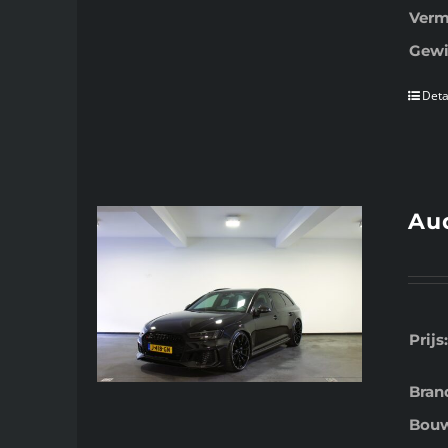
Verm
Gewi
Deta
Aud
Prijs:
Bran
Bouw