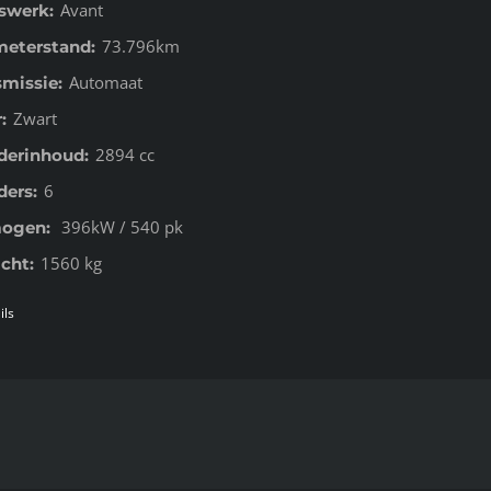
Avant
swerk:
73.796km
meterstand:
Automaat
smissie:
Zwart
:
2894 cc
nderinhoud:
6
ders:
396kW / 540 pk
ogen:
1560 kg
cht:
ils