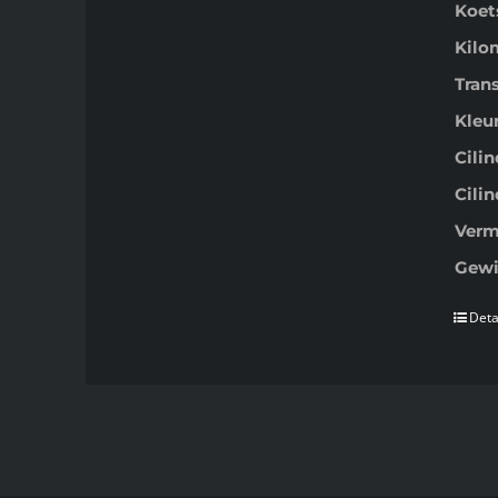
Koet
Kilo
Tran
Kleur
Cili
Cilin
Verm
Gewi
Deta