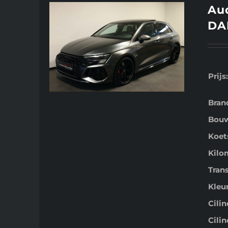
Aud
DAB
Prijs:
Bran
Bouw
Koet
Kilo
Tran
Kleur
Cili
Cilin