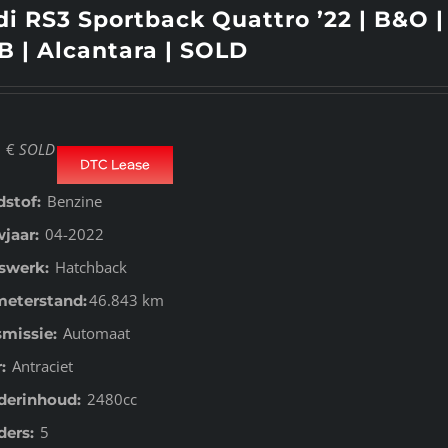
i RS3 Sportback Quattro ’22 | B&O |
 | Alcantara | SOLD
€
SOLD
DTC Lease
Benzine
dstof:
04-2022
jaar:
Hatchback
swerk:
46.843 km
meterstand:
Automaat
smissie:
Antraciet
:
2480cc
nderinhoud:
5
ders: