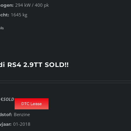
294 kW / 400 pk
ogen:
1645 kg
cht:
ils
i RS4 2.9TT SOLD!!
€
SOLD
DTC Lease
Benzine
dstof:
01-2018
jaar: