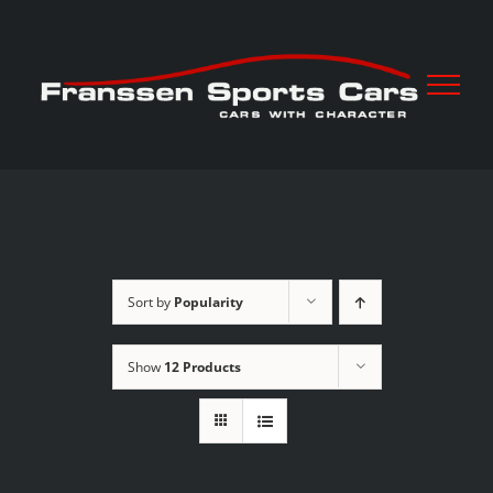
Skip
to
content
Sort by
Popularity
Show
12 Products