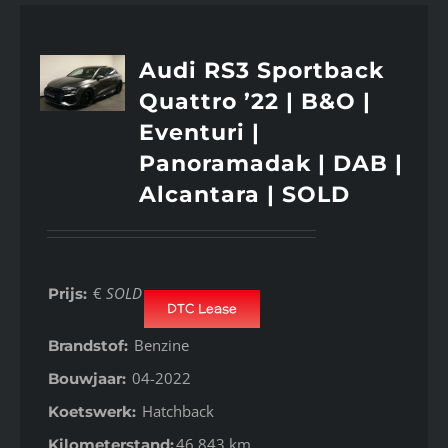
Audi RS3 Sportback
Quattro ’22 | B&O |
Eventuri |
Panoramadak | DAB |
Alcantara | SOLD
€
SOLD
Prijs:
DTC Lease
Benzine
Brandstof:
04-2022
Bouwjaar:
Hatchback
Koetswerk:
46.843 km
Kilometerstand: